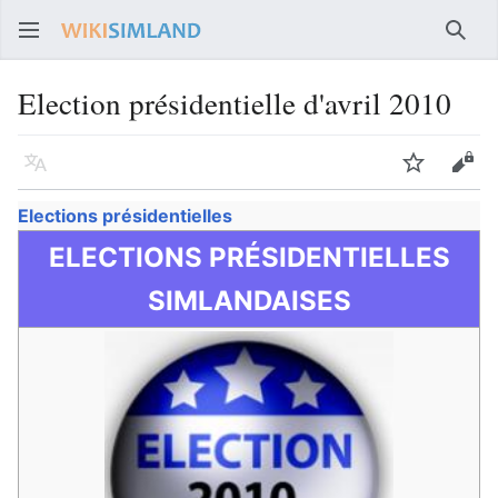
Rech
Election présidentielle d'avril 2010
Langue
Suivre
Voir
Elections présidentielles
ELECTIONS PRÉSIDENTIELLES
SIMLANDAISES