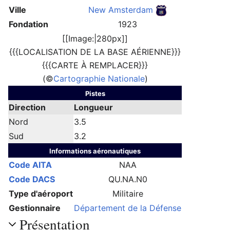
Ville
New Amsterdam
Fondation
1923
[[Image:|280px]]
{{{LOCALISATION DE LA BASE AÉRIENNE}}}
{{{CARTE À REMPLACER}}}
(©
Cartographie Nationale
)
Pistes
Direction
Longueur
Nord
3.5
Sud
3.2
Informations aéronautiques
Code AITA
NAA
Code DACS
QU.NA.N0
Type d'aéroport
Militaire
Gestionnaire
Département de la Défense
Présentation