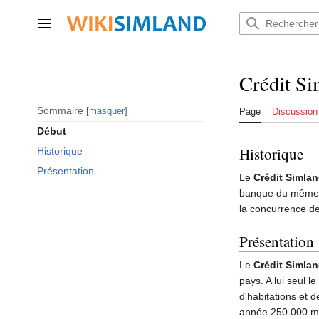
Aller
au
Menu principal
contenu
Crédit Si
Sommaire
masquer
Page
Discussion
Début
Historique
Historique
Présentation
Le
Crédit Simlan
banque du mêm
la concurrence de
Présentation
Le
Crédit Simlan
pays. A lui seul le
d'habitations et 
année 250 000 m²