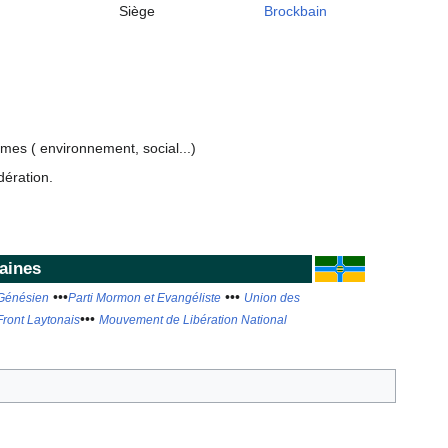
Siège
Brockbain
rmes ( environnement, social...)
dération.
laines
•••
•••
 Génésien
Parti Mormon et Evangéliste
Union des
•••
Front Laytonais
Mouvement de Libération National