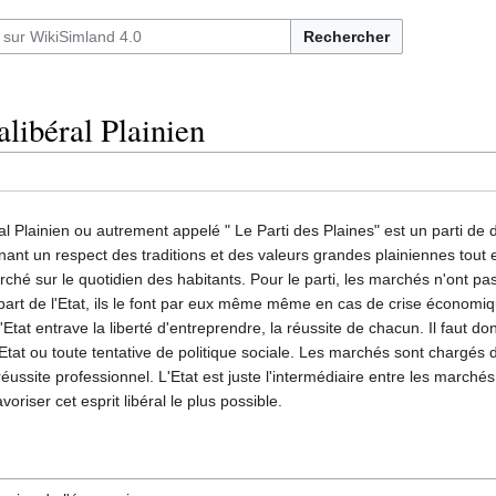
Rechercher
alibéral Plainien
ral Plainien ou autrement appelé " Le Parti des Plaines" est un parti de dr
nant un respect des traditions et des valeurs grandes plainiennes tout 
ché sur le quotidien des habitants. Pour le parti, les marchés n'ont pa
 part de l'Etat, ils le font par eux même même en cas de crise économi
l'Etat entrave la liberté d'entreprendre, la réussite de chacun. Il faut do
l'Etat ou toute tentative de politique sociale. Les marchés sont chargés 
réussite professionnel. L'Etat est juste l'intermédiaire entre les marchés 
favoriser cet esprit libéral le plus possible.