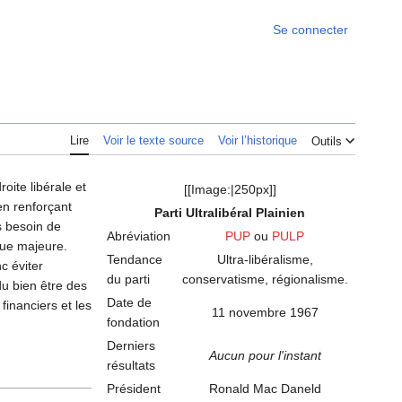
Se connecter
Lire
Voir le texte source
Voir l’historique
Outils
oite libérale et
[[Image:|250px]]
en renforçant
Parti Ultralibéral Plainien
s besoin de
Abréviation
PUP
ou
PULP
que majeure.
Tendance
Ultra-libéralisme,
nc éviter
du parti
conservatisme, régionalisme.
du bien être des
Date de
financiers et les
11 novembre 1967
fondation
Derniers
Aucun pour l'instant
résultats
Président
Ronald Mac Daneld