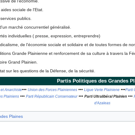
assive de l'économie.
aides sociale de l'Etat.
 services publics.
'un marché concurrentiel généralisé.
rtés individuelles ( presse, expression, entreprendre)
dicalisme, de l'économie sociale et solidaire et de toutes formes de no
ditions Grande Plainienne et renforcement de sa culture à travers la Fé
toire Grand Plainien.
at sur les questions de la Défense, de la sécurité.
Partis Politiques des Grandes P
•••
•••
•••
 et Anarchiste
Union des Forces Plainiennes
Ligue Verte Plainiene
Parti
•••
•••
•••
s Plainiens
Parti Républicain Conservateur
Parti Ultralibéral Plainien
d'Azaleas
des Plaines