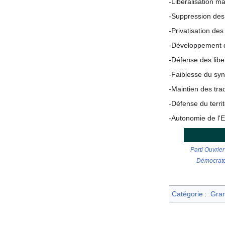
-Libéralisation m
-Suppression des 
-Privatisation des
-Développement d
-Défense des libe
-Faiblesse du syn
-Maintien des tra
-Défense du terri
-Autonomie de l'Et
Parti Ouvrier
Démocrate
Catégorie
:
Gran