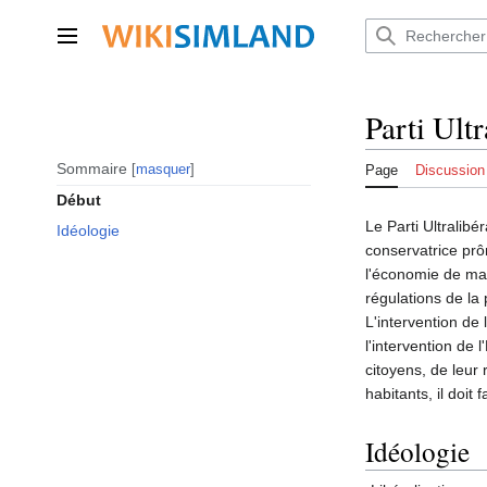
Aller
au
Menu principal
contenu
Parti Ultr
Sommaire
masquer
Page
Discussion
Début
Le Parti Ultralibé
Idéologie
conservatrice prô
l'économie de mar
régulations de la
L'intervention de 
l'intervention de 
citoyens, de leur 
habitants, il doit 
Idéologie