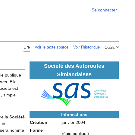
Se connecter
Lire
Voir le texte source
Voir l’historique
Outils
Société des Autoroutes
Simlandaises
ie publique
ises
. Elle
ociété est
 , simple
Informations
re la
Société
Création
janvier 2004
é est
sera nommé
Forme
régie publique