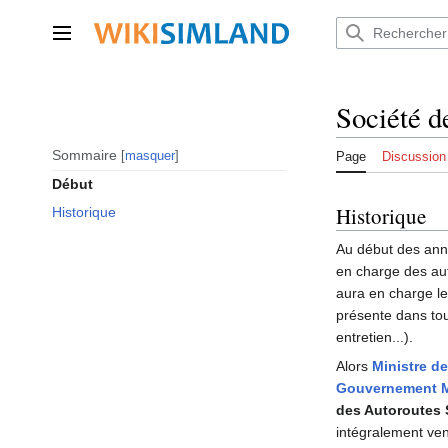
Aller
au
Menu principal
contenu
Société d
Sommaire
masquer
Page
Discussion
Début
Historique
Historique
Au début des ann
en charge des au
aura en charge le
présente dans tous
entretien...).
Alors
Ministre d
Gouvernement 
des Autoroutes 
intégralement ve