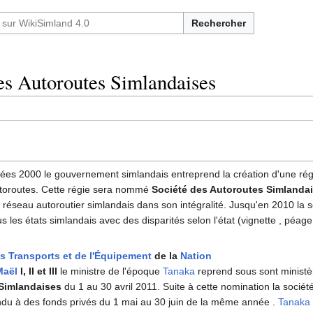
Rechercher
es Autoroutes Simlandaises
ées 2000 le gouvernement simlandais entreprend la création d'une rég
toroutes. Cette régie sera nommé
Société des Autoroutes Simlanda
 réseau autoroutier simlandais dans son intégralité. Jusqu'en 2010 la s
 les états simlandais avec des disparités selon l'état (vignette , péage
es Transports et de l'Équipement
de la
Nation
Maël
I, II et III
le ministre de l'époque
Tanaka
reprend sous sont ministè
Simlandaises
du 1 au 30 avril 2011. Suite à cette nomination la sociét
ndu à des fonds privés du 1 mai au 30 juin de la même année .
Tanaka