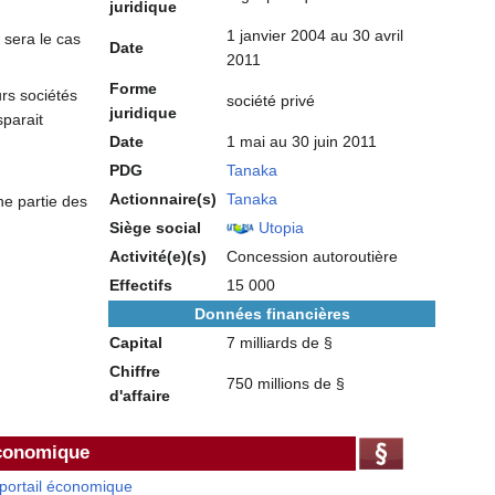
juridique
1 janvier 2004 au 30 avril
 sera le cas
Date
2011
Forme
urs sociétés
société privé
juridique
sparait
Date
1 mai au 30 juin 2011
PDG
Tanaka
Actionnaire(s)
Tanaka
ne partie des
Siège social
Utopia
Activité(e)(s)
Concession autoroutière
Effectifs
15 000
Données financières
Capital
7 milliards de §
Chiffre
750 millions de §
d'affaire
économique
portail économique