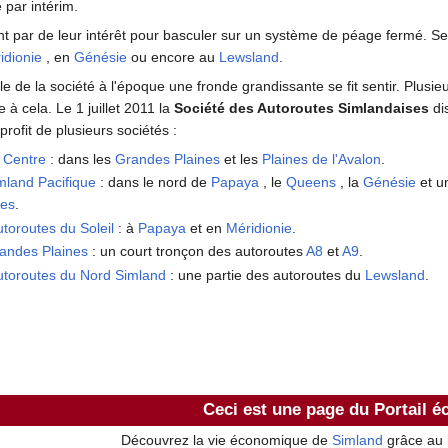
 par intérim.
ont par de leur intérêt pour basculer sur un système de péage fermé. Se
idionie
, en
Génésie
ou encore au
Lewsland
.
 de la société à l'époque une fronde grandissante se fit sentir. Plusie
e à cela. Le 1 juillet 2011 la
Société des Autoroutes Simlandaises
di
profit de plusieurs sociétés :
 Centre
: dans les
Grandes Plaines
et les
Plaines de l'Avalon
.
mland Pacifique
: dans le nord de
Papaya
, le
Queens
, la
Génésie
et u
nes
.
toroutes du Soleil
: à
Papaya
et en
Méridionie
.
andes Plaines
: un court tronçon des autoroutes
A8
et
A9
.
utoroutes du Nord Simland
: une partie des autoroutes du
Lewsland
.
Ceci est une page du Portail 
Découvrez la vie économique de
Simland
grâce au