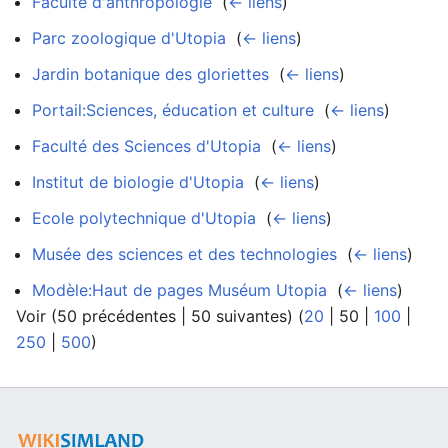
Faculté d'anthropologie
‎
(
← liens
)
Parc zoologique d'Utopia
‎
(
← liens
)
Jardin botanique des gloriettes
‎
(
← liens
)
Portail:Sciences, éducation et culture
‎
(
← liens
)
Faculté des Sciences d'Utopia
‎
(
← liens
)
Institut de biologie d'Utopia
‎
(
← liens
)
Ecole polytechnique d'Utopia
‎
(
← liens
)
Musée des sciences et des technologies
‎
(
← liens
)
Modèle:Haut de pages Muséum Utopia
‎
(
← liens
)
Voir (
50 précédentes
|
50 suivantes
) (
20
|
50
|
100
|
250
|
500
)