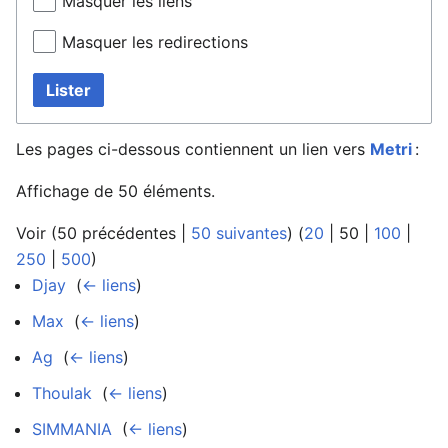
Masquer les liens
Masquer les redirections
Lister
Les pages ci-dessous contiennent un lien vers
Metri
:
Affichage de 50 éléments.
Voir (
50 précédentes
|
50 suivantes
) (
20
|
50
|
100
|
250
|
500
)
Djay
‎
(
← liens
)
Max
‎
(
← liens
)
Ag
‎
(
← liens
)
Thoulak
‎
(
← liens
)
SIMMANIA
‎
(
← liens
)