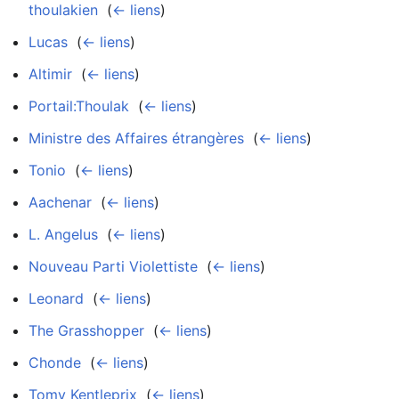
thoulakien
‎
(
← liens
)
Lucas
‎
(
← liens
)
Altimir
‎
(
← liens
)
Portail:Thoulak
‎
(
← liens
)
Ministre des Affaires étrangères
‎
(
← liens
)
Tonio
‎
(
← liens
)
Aachenar
‎
(
← liens
)
L. Angelus
‎
(
← liens
)
Nouveau Parti Violettiste
‎
(
← liens
)
Leonard
‎
(
← liens
)
The Grasshopper
‎
(
← liens
)
Chonde
‎
(
← liens
)
Tomy Kentleprix
‎
(
← liens
)