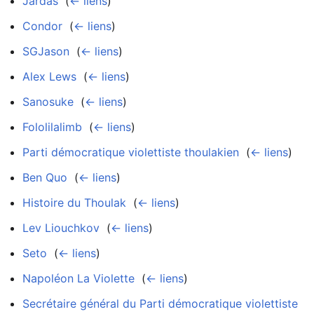
Jardas
‎
(
← liens
)
Condor
‎
(
← liens
)
SGJason
‎
(
← liens
)
Alex Lews
‎
(
← liens
)
Sanosuke
‎
(
← liens
)
Fololilalimb
‎
(
← liens
)
Parti démocratique violettiste thoulakien
‎
(
← liens
)
Ben Quo
‎
(
← liens
)
Histoire du Thoulak
‎
(
← liens
)
Lev Liouchkov
‎
(
← liens
)
Seto
‎
(
← liens
)
Napoléon La Violette
‎
(
← liens
)
Secrétaire général du Parti démocratique violettiste