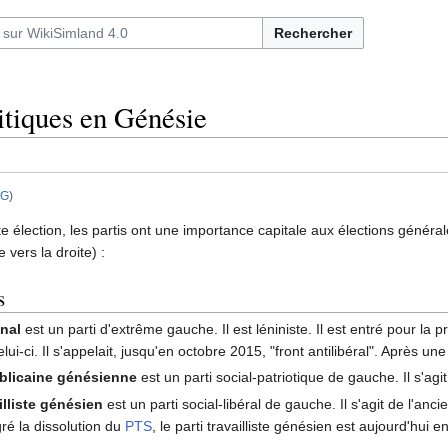
Rechercher
litiques en Génésie
G
)
élection, les partis ont une importance capitale aux élections généra
 vers la droite) :
s
onal
est un parti d'extrême gauche. Il est léniniste. Il est entré pour la 
lui-ci. Il s'appelait, jusqu'en octobre 2015, "front antilibéral". Après une
ublicaine génésienne
est un parti social-patriotique de gauche. Il s'ag
ailliste génésien
est un parti social-libéral de gauche. Il s'agit de l'an
gré la dissolution du
PTS
, le parti travailliste génésien est aujourd'hui e
.