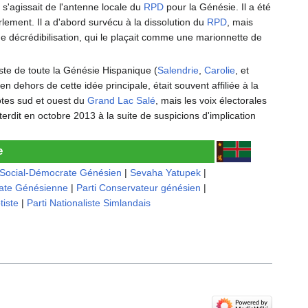
Il s'agissait de l'antenne locale du
RPD
pour la Génésie. Il a été
ement. Il a d'abord survécu à la dissolution du
RPD
, mais
décrédibilisation, qui le plaçait comme une marionnette de
iste de toute la Génésie Hispanique (
Salendrie
,
Carolie
, et
en dehors de cette idée principale, était souvent affiliée à la
ôtes sud et ouest du
Grand Lac Salé
, mais les voix électorales
terdit en octobre 2013 à la suite de suspicions d'implication
e
i Social-Démocrate Génésien
|
Sevaha Yatupek
|
ate Génésienne
|
Parti Conservateur génésien
|
tiste
|
Parti Nationaliste Simlandais