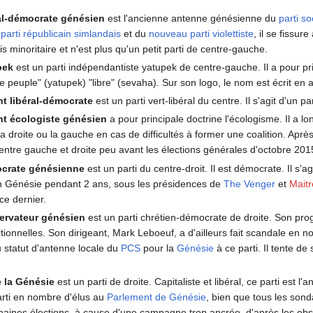
ial-démocrate génésien
est l'ancienne antenne génésienne du
parti so
u
parti républicain simlandais
et du
nouveau parti violettiste
, il se fissu
is minoritaire et n'est plus qu'un petit parti de centre-gauche.
pek
est un parti indépendantiste yatupek de centre-gauche. Il a pour pr
re peuple" (yatupek) "libre" (sevaha). Sur son logo, le nom est écrit en 
 libéral-démocrate
est un parti vert-libéral du centre. Il s'agit d'un pa
 écologiste génésien
a pour principale doctrine l'écologisme. Il a lo
a droite ou la gauche en cas de difficultés à former une coalition. Apr
 entre gauche et droite peu avant les élections générales d'octobre 201
crate génésienne
est un parti du centre-droit. Il est démocrate. Il s'ag
en Génésie pendant 2 ans, sous les présidences de
The Venger
et
Maitr
 ce dernier.
servateur génésien
est un parti chrétien-démocrate de droite. Son pro
ditionnelles. Son dirigeant, Mark Leboeuf, a d'ailleurs fait scandale en
du statut d'antenne locale du
PCS
pour la
Génésie
à ce parti. Il tente de
 la Génésie
est un parti de droite. Capitaliste et libéral, ce parti est l
arti en nombre d'élus au
Parlement de Génésie
, bien que tous les son
haines élections, à cause d'une campagne trop ancrée, d'après les obser