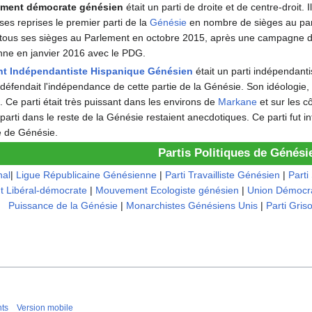
ment démocrate génésien
était un parti de droite et de centre-droit. 
es reprises le premier parti de la
Génésie
en nombre de sièges au parl
tous ses sièges au Parlement en octobre 2015, après une campagne de 
onne en janvier 2016 avec le PDG.
 Indépendantiste Hispanique Génésien
était un parti indépendant
Il défendait l'indépendance de cette partie de la Génésie. Son idéologie, 
e. Ce parti était très puissant dans les environs de
Markane
et sur les c
arti dans le reste de la Génésie restaient anecdotiques. Ce parti fut in
e de Génésie.
Partis Politiques de Génési
nal
|
Ligue Républicaine Génésienne
|
Parti Travailliste Génésien
|
Part
 Libéral-démocrate
|
Mouvement Ecologiste génésien
|
Union Démocr
Puissance de la Génésie
|
Monarchistes Génésiens Unis
|
Parti Griso
nts
Version mobile