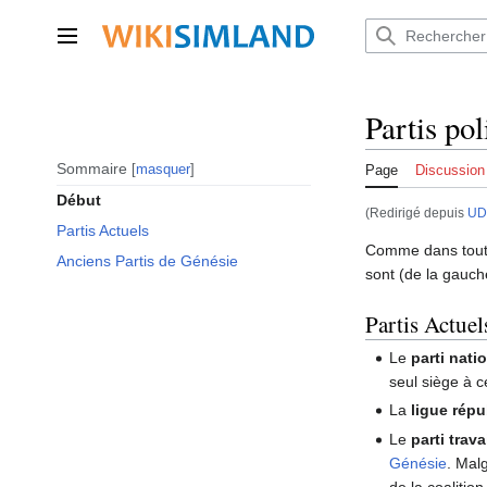
Aller
au
Menu principal
contenu
Partis po
Sommaire
masquer
Page
Discussion
Début
(Redirigé depuis
UD
Partis Actuels
Comme dans toute 
Anciens Partis de Génésie
sont (de la gauche
Partis Actuel
Le
parti nati
seul siège à ce
La
ligue rép
Le
parti trav
Génésie
. Mal
de la coalition