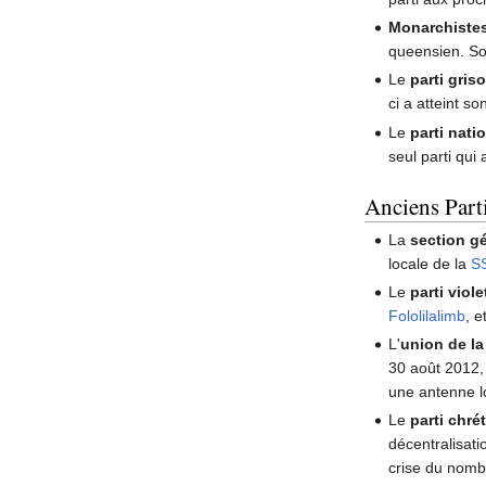
Monarchiste
queensien. Son
Le
parti griso
ci a atteint so
Le
parti nati
seul parti qui
Anciens Part
La
section gé
locale de la
S
Le
parti viol
Fololilalimb
, 
L'
union de l
30 août 2012, 
une antenne l
Le
parti chr
décentralisati
crise du nombr