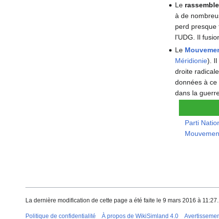
Le
rassemble
à de nombreus
perd presque 
l'UDG. Il fusi
Le
Mouvement
Méridionie
). 
droite radical
données à ce p
dans la guerr
Parti Natio
Mouvement
La dernière modification de cette page a été faite le 9 mars 2016 à 11:27.
Politique de confidentialité
À propos de WikiSimland 4.0
Avertisseme