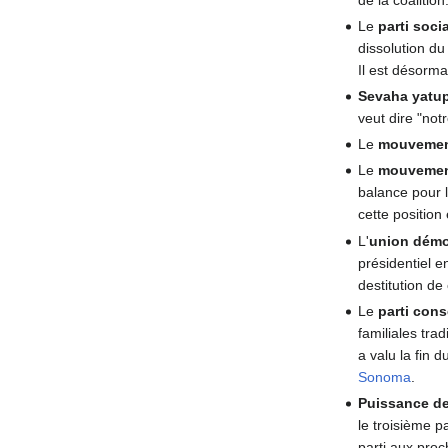
Le
parti soc
dissolution d
Il est désorma
Sevaha yatu
veut dire "not
Le
mouvement
Le
mouvement
balance pour l
cette position
L'
union démo
présidentiel 
destitution de
Le
parti con
familiales tra
a valu la fin 
Sonoma
.
Puissance de
le troisième p
parti aux proc