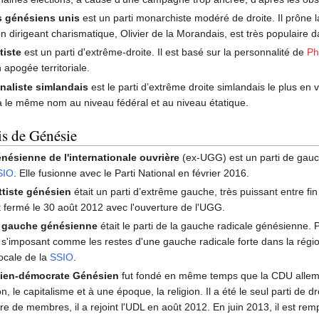
s génésiens unis
est un parti monarchiste modéré de droite. Il prône 
 dirigeant charismatique, Olivier de la Morandais, est très populaire d
tiste
est un parti d'extrême-droite. Il est basé sur la personnalité de
Ph
n apogée territoriale.
onaliste simlandais
est le parti d’extrême droite simlandais le plus en 
 a le même nom au niveau fédéral et au niveau étatique.
is de Génésie
nésienne de l'internationale ouvrière
(ex-UGG) est un parti de gauche
SIO
. Elle fusionne avec le Parti National en février 2016.
ettiste génésien
était un parti d’extrême gauche, très puissant entre fi
et fermé le 30 août 2012 avec l'ouverture de l'UGG.
a gauche génésienne
était le parti de la gauche radicale génésienne. 
s'imposant comme les restes d'une gauche radicale forte dans la région
ocale de la
SSIO
.
étien-démocrate Génésien
fut fondé en même temps que la CDU alleman
on, le capitalisme et à une époque, la religion. Il a été le seul parti de 
e de membres, il a rejoint l'UDL en août 2012. En juin 2013, il est re