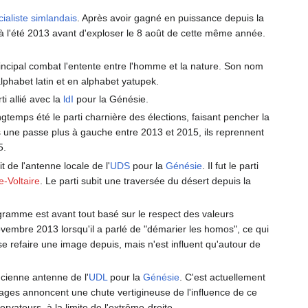
cialiste simlandais
. Après avoir gagné en puissance depuis la
re à l'été 2013 avant d'exploser le 8 août de cette même année.
incipal combat l'entente entre l'homme et la nature. Son nom
alphabet latin et en alphabet yatupek.
rti allié avec la
ldI
pour la Génésie.
ngtemps été le parti charnière des élections, faisant pencher la
ès une passe plus à gauche entre 2013 et 2015, ils reprennent
5.
it de l'antenne locale de l'
UDS
pour la
Génésie
. Il fut le parti
e-Voltaire
. Le parti subit une traversée du désert depuis la
gramme est avant tout basé sur le respect des valeurs
 novembre 2013 lorsqu'il a parlé de "démarier les homos", ce qui
 se refaire une image depuis, mais n'est influent qu'autour de
'ancienne antenne de l'
UDL
pour la
Génésie
. C'est actuellement
dages annoncent une chute vertigineuse de l'influence de ce
vateurs, à la limite de l'extrême-droite.