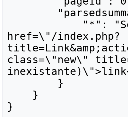
        "pageid": 0,

        "parsedsummary": {

            "*": "Some <a 
href=\"/index.php?
title=Link&amp;acti
class=\"new\" title
inexistante)\">link<
        }

    }

}