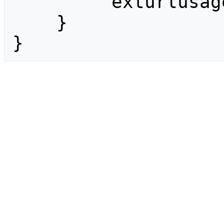
        "exturlusage": []

    }

}