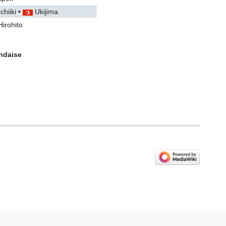
chiiki
•
Ukijima
Hirohito
andaise