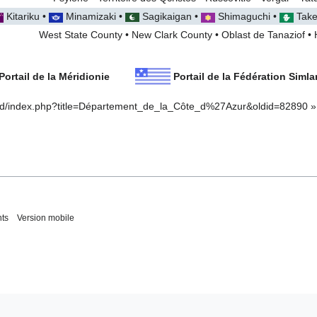
Kitariku
•
Minamizaki
•
Sagikaigan
•
Shimaguchi
•
Take
West State County
•
New Clark County
•
Oblast de Tanaziof
•
Portail de la Méridionie
Portail de la Fédération Siml
orld/index.php?title=Département_de_la_Côte_d%27Azur&oldid=82890
»
nts
Version mobile