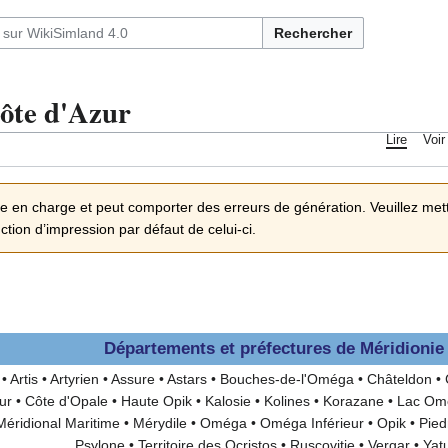
Rechercher
ôte d'Azur
Lire
Voir
se en charge et peut comporter des erreurs de génération. Veuillez mettr
onction d’impression par défaut de celui-ci.
Départements et préfectures de
Méridionie
•
Artis
•
Artyrien
•
Assure
•
Astars
•
Bouches-de-l'Oméga
•
Châteldon
•
ur
•
Côte d'Opale
•
Haute Opik
•
Kalosie
•
Kolines
•
Korazane
•
Lac Om
Méridional Maritime
•
Mérydile
•
Oméga
•
Oméga Inférieur
•
Opik
•
Pie
Psylone
•
Territoire des Qcristos
•
Ruscovitie
•
Vergar
•
Yat