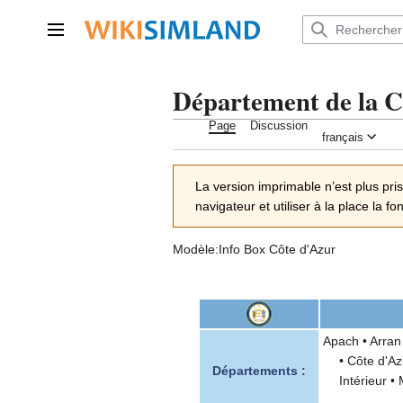
Aller
au
Menu principal
contenu
Département de la C
Page
Discussion
français
La version imprimable n’est plus pri
navigateur et utiliser à la place la f
Modèle:Info Box Côte d'Azur
Apach
•
Arran
•
Côte d'Az
Départements :
Intérieur
•