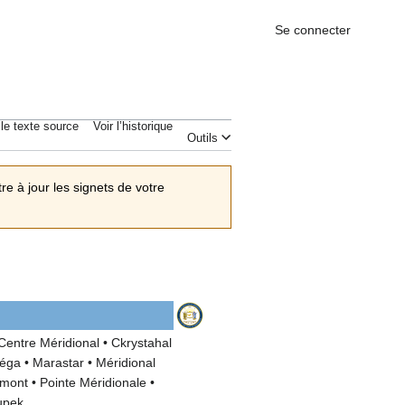
Se connecter
 le texte source
Voir l’historique
Outils
e à jour les signets de votre
Centre Méridional
•
Ckrystahal
éga
•
Marastar
•
Méridional
dmont
•
Pointe Méridionale
•
upek