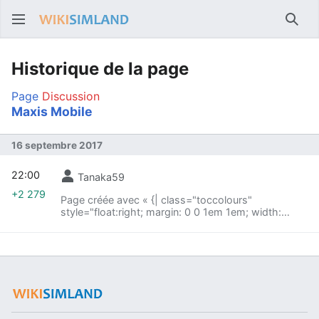
Rech
Historique de la page
Page
Discussion
Maxis Mobile
16 septembre 2017
22:00
Tanaka59
+2 279
Page créée avec « {| class="toccolours"
style="float:right; margin: 0 0 1em 1em; width:
300px;" |- ! colspan="2" align="center"
valign="middle" height="40" style="font-weight:
bold; font-s... »