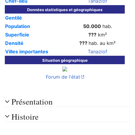
Chef-lieu
Tanaziof
Données statistiques et géographiques
Gentilé
Population
50.000
hab.
Superficie
???
km²
Densité
???
hab. au km²
Villes importantes
Tanaziof
Situation géographique
Forum de l'état
Présentation
Histoire