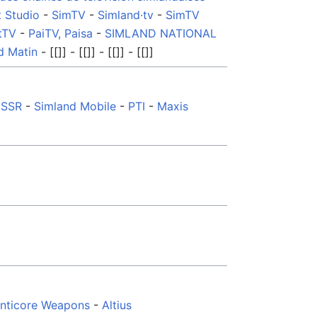
 Studio
-
SimTV
-
Simland·tv
-
SimTV
tTV
-
PaiTV, Paisa
-
SIMLAND NATIONAL
d Matin
- [[]] - [[]] - [[]] - [[]]
-
SSR
-
Simland Mobile
-
PTI
-
Maxis
nticore Weapons
-
Altius