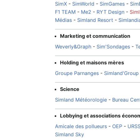
SimX
-
SimWorld
-
SimGames
-
Sim
F1 TEAM
-
Me2
-
RYT Design
-
Sim
Médias
-
Simland Resort
-
Simlandi
Marketing et communication
Weverly&Graph
-
Sim'Sondages
-
T
Holding et maisons mères
Groupe Parnanges
-
Simland'Group
Science
Simland Météorologie
-
Bureau Cen
Lobbying et associations écono
Amicale des pollueurs
-
OEP
-
URS
Simland Sky