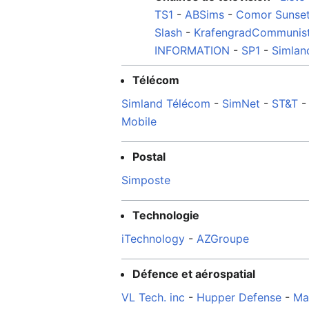
TS1
-
ABSims
-
Comor Sunset
Slash
-
KrafengradCommunis
INFORMATION
-
SP1
-
Simlan
Télécom
Simland Télécom
-
SimNet
-
ST&T
Mobile
Postal
Simposte
Technologie
iTechnology
-
AZGroupe
Défence et aérospatial
VL Tech. inc
-
Hupper Defense
-
Ma