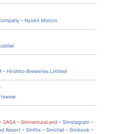
 Company
-
Nyokö Motors
obilier
M
-
Hirohito Breweries Limited
é
rtswear
-
SAGA
-
SimventureLand
-
Simstagram
-
nd Resort
-
Simflix
-
Simchat
-
Simbook
-