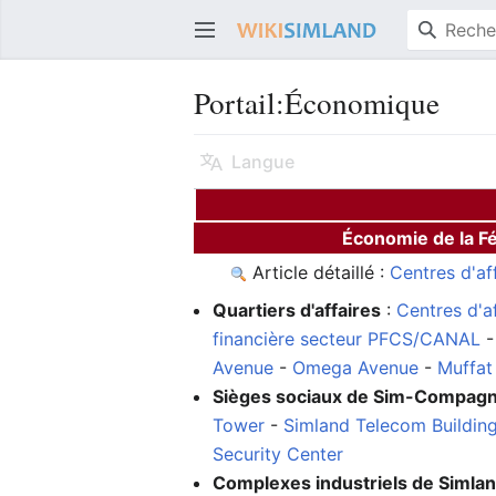
Portail:Économique
Langue
Économie de la F
Article détaillé :
Centres d'af
Quartiers d'affaires
:
Centres d'a
financière secteur PFCS/CANAL
Avenue
-
Omega Avenue
-
Muffa
Sièges sociaux de Sim-Compagn
Tower
-
Simland Telecom Buildin
Security Center
Complexes industriels de Simla