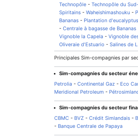
Technopôle
-
Technopôle du Sud
Spiritains
-
Waheishimashouku
-
P
Bananas
-
Plantation d'eucalyptu
-
Centrale à bagasse de Bananas
Vignoble la Capela
-
Vignoble de
Oliveraie d'Estuario
-
Salines de L
Principales Sim-compagnies par sec
Sim-compagnies du secteur éne
Petrolia
-
Continental Gaz
-
Eco Ca
Meridional Petroleum
-
Pétrosimlan
Sim-compagnies du secteur fina
CBMC
-
BVZ
-
Crédit Simlandais
-
-
Banque Centrale de Papaya