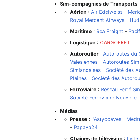
Sim-compagnies de Transports
Aérien
:
Air Edelweiss
-
Merid
Royal Mercent Airways
-
Hud
Maritime
:
Sea Freight
-
Paci
Logistique
:
CARGOFRET
Autoroutier
:
Autoroutes du 
Valesiennes
-
Autoroutes Sim
Simlandaises
-
Société des Au
Plaines
-
Société des Autoro
Ferroviaire
:
Réseau Ferré Si
Société Ferroviaire Nouvelle
Médias
Presse
:
l'Astydcaves
-
Medre
-
Papaya24
Chaines de télévision
:
Liste