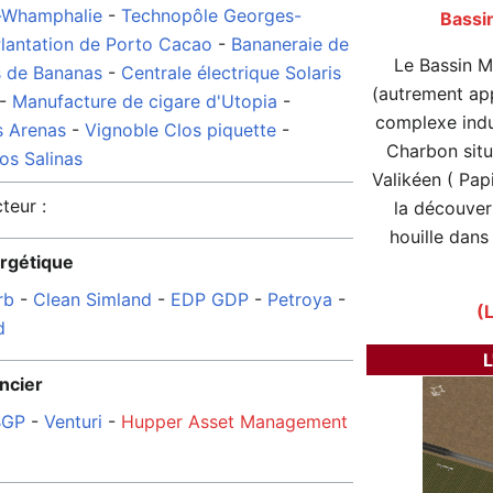
-Whamphalie
-
Technopôle Georges-
Bassin
lantation de Porto Cacao
-
Bananeraie de
Le Bassin M
s de Bananas
-
Centrale électrique Solaris
(autrement app
-
Manufacture de cigare d'Utopia
-
complexe indus
s Arenas
-
Vignoble Clos piquette
-
Charbon sit
os Salinas
Valikéen ( Papi
teur :
la découver
houille dans
rgétique
rb
-
Clean Simland
-
EDP GDP
-
Petroya‎
-
(L
d
L
ncier
BGP
-
Venturi
-
Hupper Asset Management