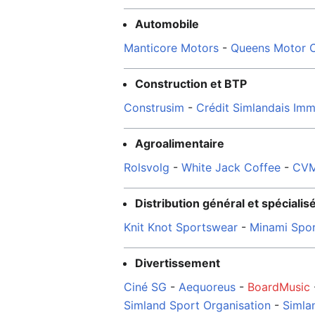
Automobile
Manticore Motors
-
Queens Motor
Construction et BTP
Construsim
-
Crédit Simlandais Imm
Agroalimentaire
Rolsvolg
-
White Jack Coffee
-
CV
Distribution général et spécialis
Knit Knot Sportswear
-
Minami Spo
Divertissement
Ciné SG
-
Aequoreus
-
BoardMusic
Simland Sport Organisation
-
Simla