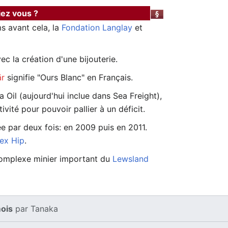
iez vous ?
s avant cela, la
Fondation Langlay
et
c la création d'une bijouterie.
är
signifie "Ours Blanc" en Français.
a Oil (aujourd'hui inclue dans Sea Freight),
vité pour pouvoir pallier à un déficit.
ée par deux fois: en 2009 puis en 2011.
lex Hip
.
omplexe minier important du
Lewsland
mois
par
Tanaka