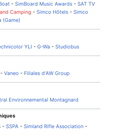
Boat
-
SimBoard Music Awards
-
SAT TV
land Camping
-
Simco Hôtels
-
Simco
a (Game)
echnicolor YLI
-
G-Wa
-
Studiobus
-
Vaneo
-
Filiales d'AW Group
tral Environnemental Montagnard
miques
S
-
SSPA
-
Simland Rifle Association
-