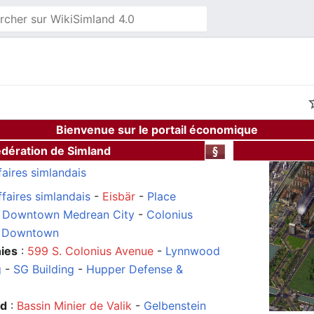
Bienvenue sur le portail économique
édération de Simland
faires simlandais
ffaires simlandais
-
Eisbär
-
Place
-
Downtown Medrean City
-
Colonius
t Downtown
ies
:
599 S. Colonius Avenue
-
Lynnwood
g
-
SG Building
-
Hupper Defense &
nd
:
Bassin Minier de Valik
-
Gelbenstein