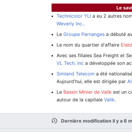
Le sav
Technicolor YLI
a eu 2 autres nom
Weverly Inc.
.
Le
Groupe Parnanges
a débuté ave
Le nom du quartier d'affaire
Eisb
Avec ses filiales Sea Freight et Se
VL Tech. inc
a développée son acti
Simland Telecom
a été nationalis
Aujourd'hui, elle est dirigée par
A
Le
Bassin Minier de Valik
est un c
autour de la capitale
Valik
.
Dernière modification il y a 6 