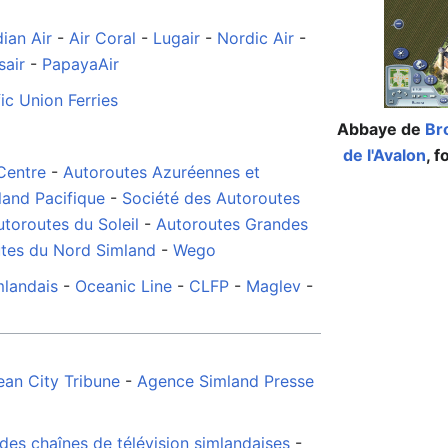
ian Air
-
Air Coral
-
Lugair
-
Nordic Air
-
sair
-
PapayaAir
fic Union Ferries
Abbaye de
Br
de l'Avalon
, f
Centre
-
Autoroutes Azuréennes et
land Pacifique
-
Société des Autoroutes
toroutes du Soleil
-
Autoroutes Grandes
utes du Nord Simland
-
Wego
mlandais
-
Oceanic Line
-
CLFP
-
Maglev
-
an City Tribune
-
Agence Simland Presse
 des chaînes de télévision simlandaises
-