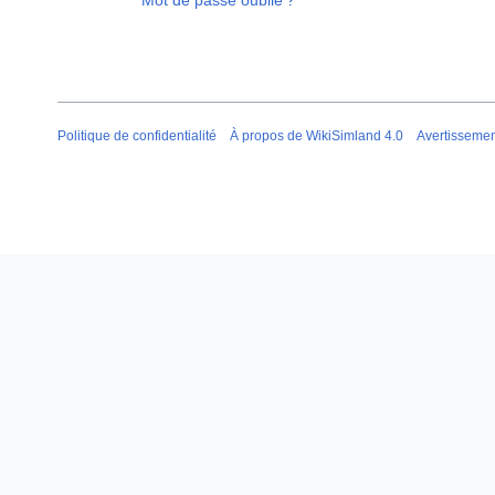
Mot de passe oublié ?
Politique de confidentialité
À propos de WikiSimland 4.0
Avertisseme