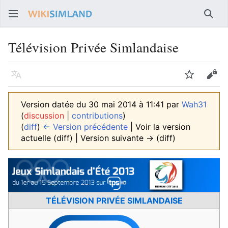
Rech
Télévision Privée Simlandaise
Langue
Suivre
Voir
Version datée du 30 mai 2014 à 11:41 par
Wah31
(
discussion
|
contributions
)
(
diff
)
← Version précédente
| Voir la version
actuelle (diff) | Version suivante → (diff)
TÉLÉVISION PRIVÉE SIMLANDAISE