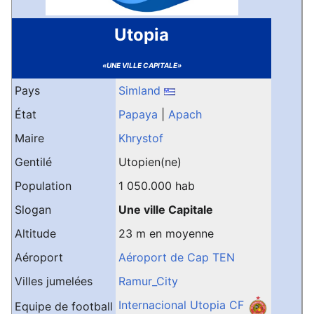
Utopia
«UNE VILLE CAPITALE»
Pays
Simland
État
Papaya
|
Apach
Maire
Khrystof
Gentilé
Utopien(ne)
Population
1 050.000 hab
Slogan
Une ville Capitale
Altitude
23 m en moyenne
Aéroport
Aéroport de Cap TEN
Villes jumelées
Ramur_City
Internacional Utopia CF
Equipe de football