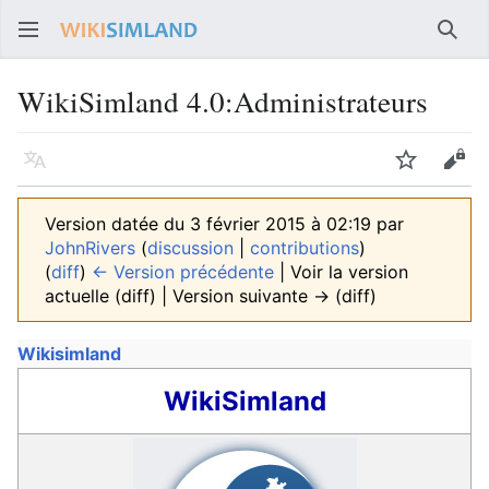
Rech
WikiSimland 4.0
:
Administrateurs
Langue
Suivre
Voir
Version datée du 3 février 2015 à 02:19 par
JohnRivers
(
discussion
|
contributions
)
(
diff
)
← Version précédente
| Voir la version
actuelle (diff) | Version suivante → (diff)
Wikisimland
WikiSimland