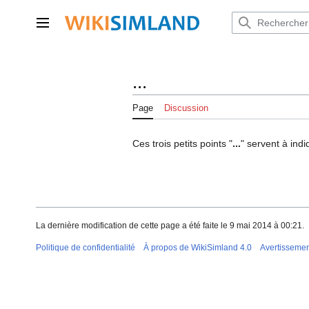
Aller
au
Menu principal
contenu
...
Page
Discussion
Ces trois petits points "
...
" servent à indi
La dernière modification de cette page a été faite le 9 mai 2014 à 00:21.
Politique de confidentialité
À propos de WikiSimland 4.0
Avertisseme