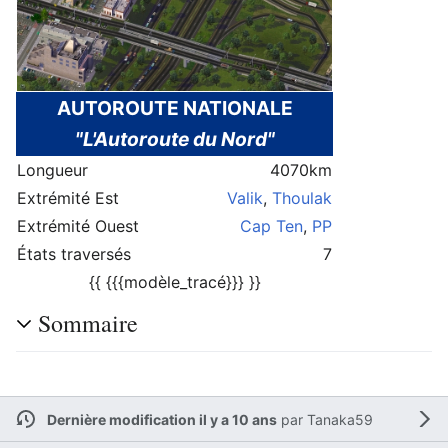
AUTOROUTE NATIONALE
"L'Autoroute du Nord"
Longueur
4070km
Extrémité Est
Valik
,
Thoulak
Extrémité Ouest
Cap Ten
,
PP
États traversés
7
{{ {{{modèle_tracé}}} }}
Sommaire
Dernière modification il y a 10 ans
par
Tanaka59