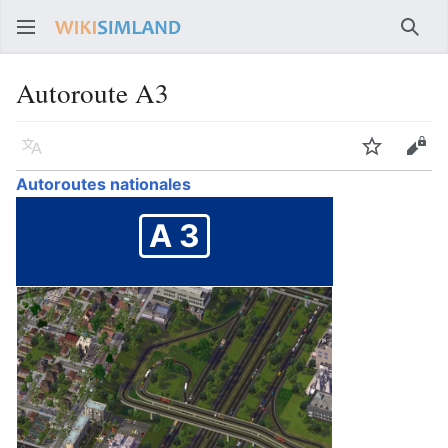
Rech
Autoroute A3
Langue
Suivre
Voir
Autoroutes nationales
A 3