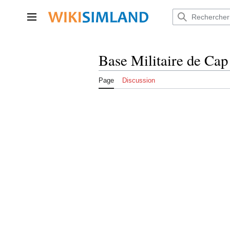
Aller
au
Menu principal
contenu
Base Militaire de Cap
Page
Discussion