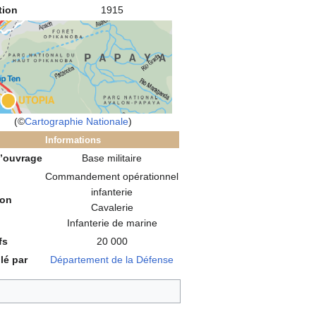
tion
1915
(©
Cartographie Nationale
)
Informations
’ouvrage
Base militaire
Commandement opérationnel
infanterie
son
Cavalerie
Infanterie de marine
fs
20 000
lé par
Département de la Défense