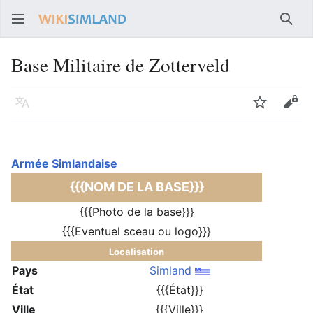
Rech
Base Militaire de Zotterveld
Langue
Suivre
Voir
Armée Simlandaise
{{{NOM DE LA BASE}}}
{{{Photo de la base}}}
{{{Eventuel sceau ou logo}}}
Localisation
Pays
Simland
État
{{{État}}}
Ville
{{{Ville}}}