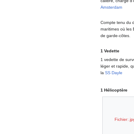
calibre, chargé d
Amsterdam
Compte tenu du dé
maritimes où les 
de garde-côtes.
1 Vedette
1 vedette de surv
léger et rapide, 
la
SS Dayle
1 Hélicoptère
Fichier:.jp