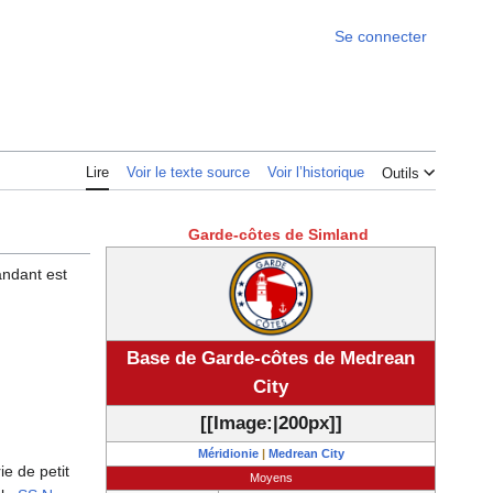
Se connecter
Lire
Voir le texte source
Voir l’historique
Outils
Garde-côtes de Simland
ndant est
Base de Garde-côtes de Medrean
City
[[Image:|200px]]
Méridionie
|
Medrean City
rie de petit
Moyens