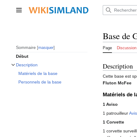
Aller
au
Menu principal
contenu
Base de G
Sommaire
masquer
Page
Discussion
Début
Description
Description
Afficher / masquer la sous-section Description
Matériels de la base
Cette base est sp
Personnels de la base
Fluton McFee
Matériels de l
1 Aviso
1 patrouilleur
Avi
1 Corvette
1 corvette survei