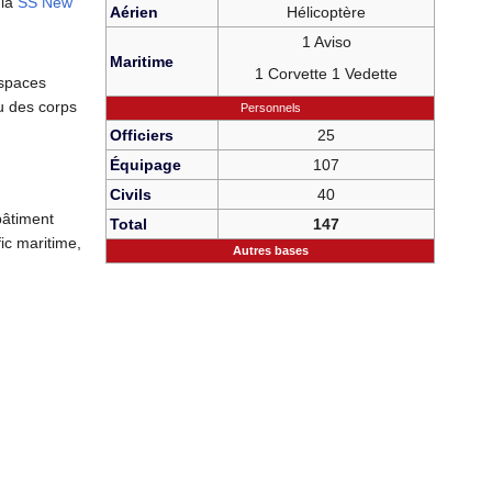
 la
SS New
Aérien
Hélicoptère
1 Aviso
Maritime
1 Corvette 1 Vedette
espaces
ou des corps
Personnels
Officiers
25
Équipage
107
Civils
40
 bâtiment
Total
147
ic maritime,
Autres bases