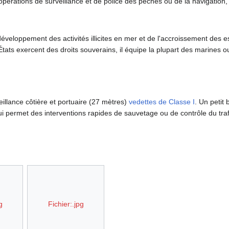
'opérations de surveillance et de police des pêches ou de la navigation,
veloppement des activités illicites en mer et de l'accroissement des 
États exercent des droits souverains, il équipe la plupart des marines 
eillance côtière et portuaire (27 mètres)
vedettes de Classe I
. Un petit
qui permet des interventions rapides de sauvetage ou de contrôle du traf
g
Fichier:.jpg