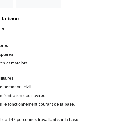
 la base
ire
tères
coptères
res et matelots
litaires
le personnel civil
 l'entretien des navires
r le fonctionnement courant de la base.
al de 147 personnes travaillant sur la base