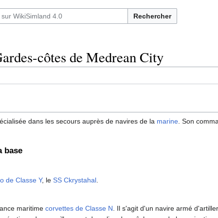
Rechercher
ardes-côtes de Medrean City
écialisée dans les secours auprès de navires de la
marine
. Son comma
a base
so de Classe Y
, le
SS Ckrystahal
.
llance maritime
corvettes de Classe N
. Il s'agit d'un navire armé d'artille