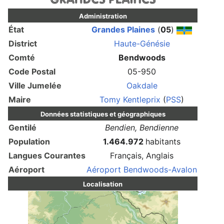
Administration
État
Grandes Plaines
(
05
)
District
Haute-Génésie
Comté
Bendwoods
Code Postal
05-950
Ville Jumelée
Oakdale
Maire
Tomy Kentleprix
(
PSS
)
Données statistiques et géographiques
Gentilé
Bendien, Bendienne
Population
1.464.972
habitants
Langues Courantes
Français, Anglais
Aéroport
Aéroport Bendwoods-Avalon
Localisation