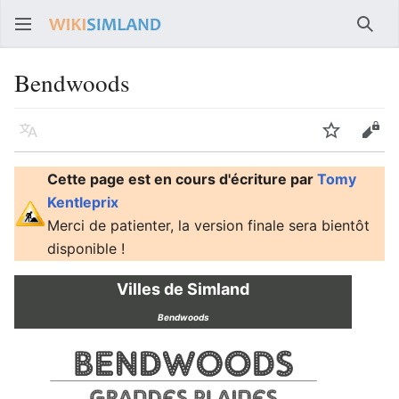
Rech
Bendwoods
Langue
Suivre
Voir
Cette page est en cours d'écriture par
Tomy
Kentleprix
Merci de patienter, la version finale sera bientôt
disponible !
Villes de Simland
Bendwoods