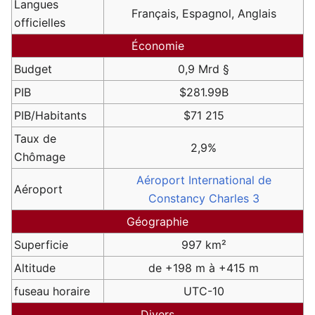
Langues
Français, Espagnol, Anglais
officielles
Économie
Budget
0,9 Mrd §
PIB
$281.99B
PIB/Habitants
$71 215
Taux de
2,9%
Chômage
Aéroport International de
Aéroport
Constancy Charles 3
Géographie
Superficie
997 km²
Altitude
de +198 m à +415 m
fuseau horaire
UTC-10
Divers