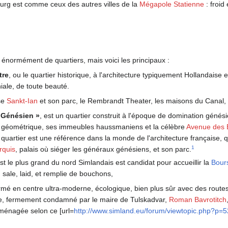
urg est comme ceux des autres villes de la
Mégapole Statienne
: froid
normément de quartiers, mais voici les principaux :
tre
, ou le quartier historique, à l'architecture typiquement Hollandaise 
iale, de toute beauté.
ise
Sankt-Ian
et son parc, le Rembrandt Theater, les maisons du Canal, l'
r Génésien »
, est un quartier construit à l'époque de domination génési
 géométrique, ses immeubles haussmaniens et la célèbre
Avenue des 
 quartier est une référence dans la monde de l'architecture française, qu
1
rquis
, palais où siéger les généraux génésiens, et son parc.
est le plus grand du nord Simlandais est candidat pour accueillir la
Bour
, sale, laid, et remplie de bouchons,
formé en centre ultra-moderne, écologique, bien plus sûr avec des rout
ste, fermement condamné par le maire de Tulskadvar,
Roman Bavrotitch
énagée selon ce [url=
http://www.simland.eu/forum/viewtopic.php?p