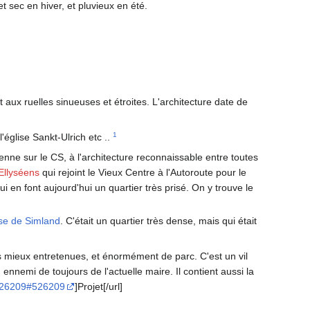
 et sec en hiver, et pluvieux en été.
et aux ruelles sinueuses et étroites. L'architecture date de
1
église Sankt-Ulrich etc ..
enne sur le CS, à l'architecture reconnaissable entre toutes
Ellyséens
qui rejoint le Vieux Centre à l'Autoroute pour le
i en font aujourd'hui un quartier très prisé. On y trouve le
se de Simland
. C'était un quartier très dense, mais qui était
es mieux entretenues, et énormément de parc. C'est un vil
, ennemi de toujours de l'actuelle maire. Il contient aussi la
=526209#526209
]Projet[/url]