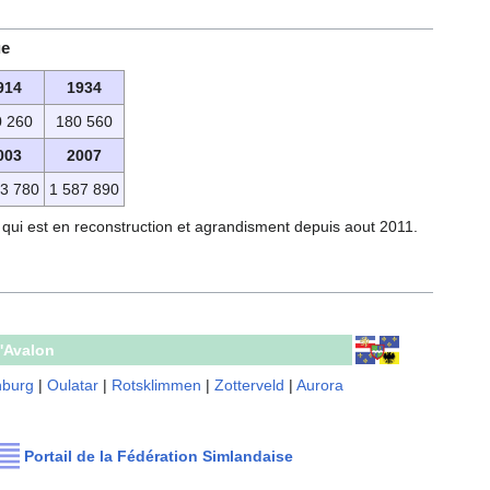
ue
914
1934
 260
180 560
003
2007
3 780
1 587 890
 qui est en reconstruction et agrandisment depuis aout 2011.
l'Avalon
nburg
|
Oulatar
|
Rotsklimmen
|
Zotterveld
|
Aurora
Portail de la Fédération Simlandaise