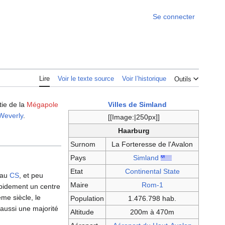
Se connecter
Lire
Voir le texte source
Voir l’historique
Outils
tie de la
Mégapole
Villes de Simland
Weverly
.
[[Image:|250px]]
Haarburg
Surnom
La Forteresse de l'Avalon
Pays
Simland
Etat
Continental State
s au
CS
, et peu
Maire
Rom-1
apidement un centre
me siècle, le
Population
1.476.798 hab.
 aussi une majorité
Altitude
200m à 470m