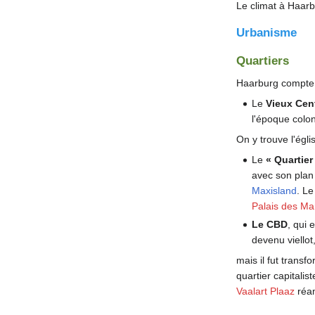
Le climat à Haarb
Urbanisme
Quartiers
Haarburg compte é
Le
Vieux Cen
l'époque colon
On y trouve l'égl
Le
« Quartie
avec son plan
Maxisland
. Le
Palais des Ma
Le CBD
, qui 
devenu viellot
mais il fut trans
quartier capitali
Vaalart Plaaz
réam