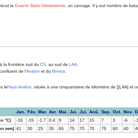
 vécut la
Guerre Stato-Génésienne
, un carnage. Il y eut nombre de batai
 à la frontière sud du
CS
, au sud de
LAA
.
confluent de l'
Avalon
et du
Brenta
.
s le
Haut-Avalon
, située à une cinquantaine de kilomètre de [[LAA] et 
Jan.
Fév.
Mar.
Avr.
Mai.
Jui.
Jui.
Aoû.
Sep.
Oct.
Nov.
D
n °C)
-16
-15
-1.7
0.4
9
14
17
15
7
3
-6
-
(en mm)
41
30
25
35
65
75
70
70
75
60
40
4