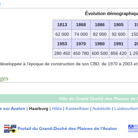
e
Évolution démographiq
1813
1868
1886
1905
1
62 000
74 000
82 000
92 600
150
1953
1970
1980
1991
2
280 450
450 780
600 500
856 420
1 25
ès développée à l'époque de construction de son CBD, de 1970 à 2003 et
ages
Ville du Grand Duché des Plaines de 
s sur Avalon
|
Haarburg
|
Hilda
|
Kasteelheer
|
Aubétoile
|
Luisbourbo
Portail du Grand-Duché des Plaines de l'Avalon