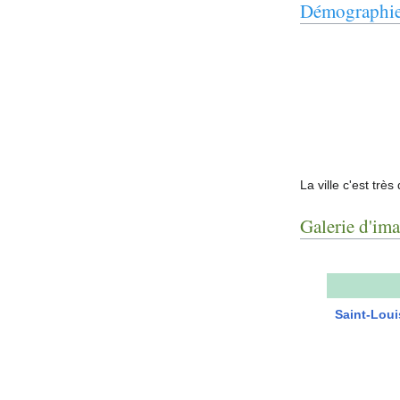
Démographi
La ville c'est tr
Galerie d'im
Saint-Loui