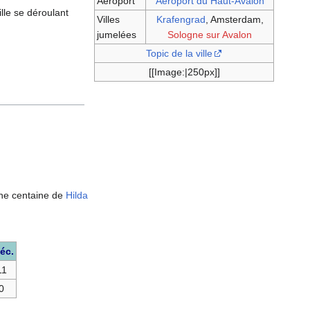
Aéroport
Aéroport du Haut-Avalon
lle se déroulant
Villes
Krafengrad
, Amsterdam,
jumelées
Sologne sur Avalon
Topic de la ville
[[Image:|250px]]
une centaine de
Hilda
éc.
11
0