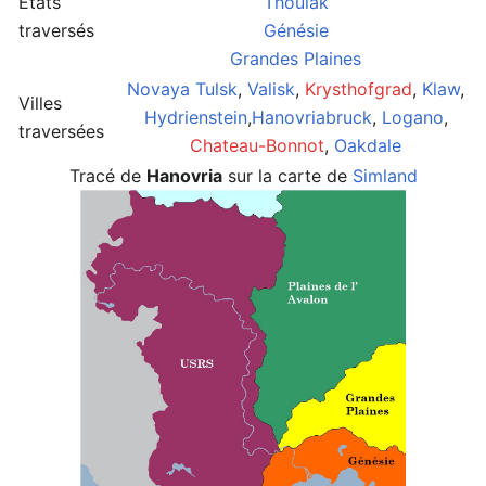
Etats
Thoulak
traversés
Génésie
Grandes Plaines
Novaya Tulsk
,
Valisk
,
Krysthofgrad
,
Klaw
,
Villes
Hydrienstein
,
Hanovriabruck
,
Logano
,
traversées
Chateau-Bonnot
,
Oakdale
Tracé de
Hanovria
sur la carte de
Simland