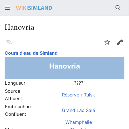
Rech
Hanovria
Langue
Suivre
Voir
Cours d'eau de Simland
Hanovria
Longueur
????
Source
Réservoir Tulsk
Affluent
Embouchure
Grand Lac Salé
Confluent
Whamphalie