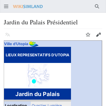
Rech
Jardin du Palais Présidentiel
Langue
Suivre
Voir
Ville d'Utopia
LIEUX REPRESENTATIFS D'UTOPIA
Jardin du Palais
Localisation
Quartier Lumière