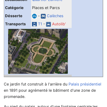
Catégorie
Places et Parcs
Désserte
-
Calèches
Transports
T1
-
Autolib'
Ce jardin fut construit à l'arrière du
Palais présidentiel
en 1891 pour agrémenté le bâtiment d'une zone de
promenade.
Au pied du palais, autour d'une fontaine centrale,les