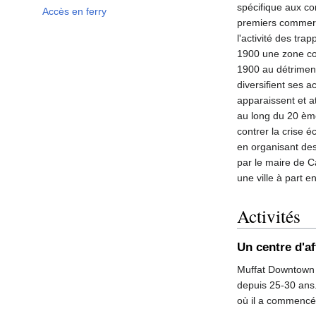
spécifique aux co
Accès en ferry
premiers commerce
l'activité des tra
1900 une zone com
1900 au détriment
diversifient ses a
apparaissent et at
au long du 20 ème
contrer la crise é
en organisant de
par le maire de Ca
une ville à part en
Activités
Un centre d'af
Muffat Downtown e
depuis 25-30 ans.
où il a commencé