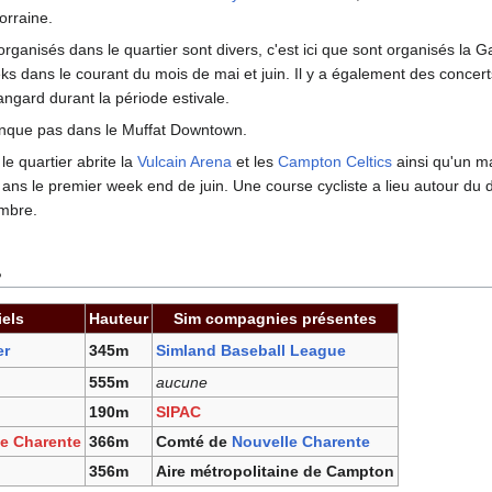
forraine.
ganisés dans le quartier sont divers, c'est ici que sont organisés la G
s dans le courant du mois de mai et juin. Il y a également des concert
ngard durant la période estivale.
nque pas dans le Muffat Downtown.
 le quartier abrite la
Vulcain Arena
et les
Campton Celtics
ainsi qu'un m
es ans le premier week end de juin. Une course cycliste a lieu autour d
mbre.
s
iels
Hauteur
Sim compagnies présentes
er
345m
Simland Baseball League
555m
aucune
190m
SIPAC
le Charente
366m
Comté de
Nouvelle Charente
356m
Aire métropolitaine de Campton