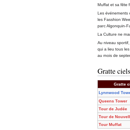
Muffat et sa fête 
Les événements or
les Fasshion Week
parc Algonquin-Fa
La Culture ne ma
Au niveau sportif,
qui a lieu tous l
au mois de septe
Gratte ciel
Gratte c
Lynnwood Tow
Queens Tower
Tour de Judée
Tour de Nouvel
Tour Muffat