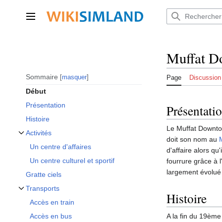
Aller
au
Menu principal
contenu
Muffat D
Sommaire
masquer
Page
Discussion
Début
Présentation
Présentati
Histoire
Le Muffat Downtow
Activités
doit son nom au
Afficher / masquer la sous-section Activités
Un centre d'affaires
d'affaire alors qu
Un centre culturel et sportif
fourrure grâce à l
largement évolué e
Gratte ciels
Transports
Histoire
Afficher / masquer la sous-section Transports
Accès en train
Accès en bus
A la fin du 19èm