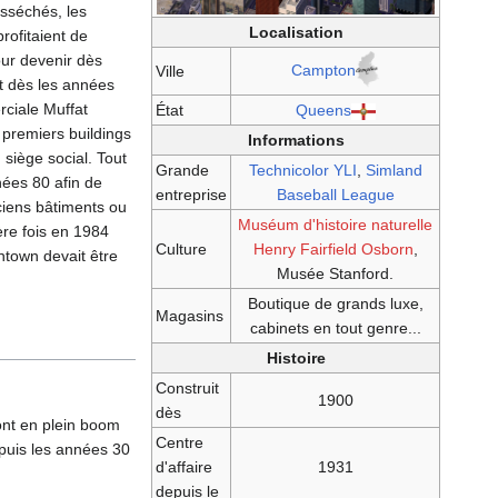
asséchés, les
Localisation
rofitaient de
our devenir dès
Campton
Ville
nt dès les années
rciale Muffat
État
Queens
s premiers buildings
Informations
 siège social. Tout
Grande
Technicolor YLI
,
Simland
nées 80 afin de
entreprise
Baseball League
nciens bâtiments ou
Muséum d'histoire naturelle
re fois en 1984
Culture
Henry Fairfield Osborn
,
wntown devait être
Musée Stanford.
Boutique de grands luxe,
Magasins
cabinets en tout genre...
Histoire
Construit
1900
dès
ont en plein boom
Centre
epuis les années 30
d'affaire
1931
depuis le