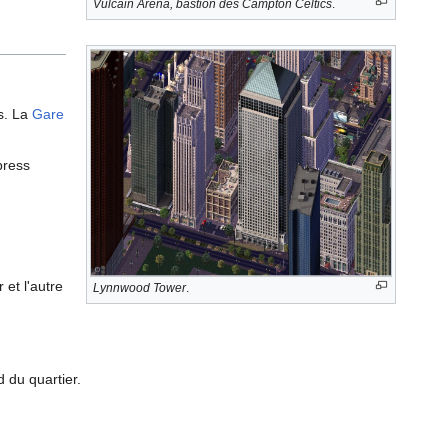
Vulcain Arena, bastion des Campton Celtics
.
es. La
Gare
press
 et l'autre
Lynnwood Tower
.
d du quartier.