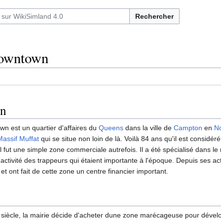
Rechercher
owntown
on
n est un quartier d'affaires du
Queens
dans la ville de
Campton
en
No
Massif Muffat
qui se situe non loin de là. Voilà 84 ans qu'il est consid
'il fut une simple zone commerciale autrefois. Il a été spécialisé dans l
'activité des trappeurs qui étaient importante à l'époque. Depuis ses act
t ont fait de cette zone un centre financier important.
e siècle, la mairie décide d'acheter dune zone marécageuse pour déve