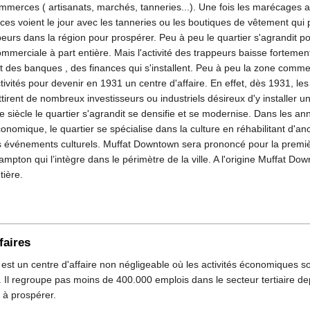
mmerces ( artisanats, marchés, tanneries...). Une fois les marécages 
s voient le jour avec les tanneries ou les boutiques de vêtement qui p
ppeurs dans la région pour prospérer. Peu à peu le quartier s'agrandit p
merciale à part entière. Mais l'activité des trappeurs baisse forteme
 des banques , des finances qui s'installent. Peu à peu la zone comme
ctivités pour devenir en 1931 un centre d'affaire. En effet, dès 1931, le
tirent de nombreux investisseurs ou industriels désireux d'y installer un
 siècle le quartier s'agrandit se densifie et se modernise. Dans les an
conomique, le quartier se spécialise dans la culture en réhabilitant d'a
s événements culturels. Muffat Downtown sera prononcé pour la premiè
mpton qui l’intègre dans le périmètre de la ville. A l'origine Muffat Do
tière.
faires
st un centre d'affaire non négligeable où les activités économiques s
 Il regroupe pas moins de 400.000 emplois dans le secteur tertiaire d
 à prospérer.