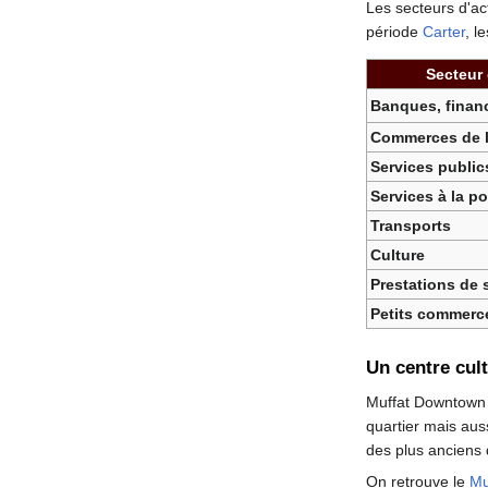
Les secteurs d'ac
période
Carter
, l
Secteur 
Banques, finan
Commerces de 
Services public
Services à la p
Transports
Culture
Prestations de 
Petits commerc
Un centre cult
Muffat Downtown d
quartier mais auss
des plus anciens
On retrouve le
Mu