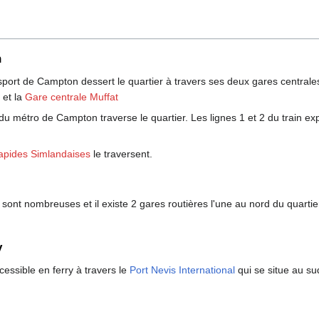
n
nsport de Campton dessert le quartier à travers ses deux gares central
et la
Gare centrale Muffat
 du métro de Campton traverse le quartier. Les lignes 1 et 2 du train ex
rapides Simlandaises
le traversent.
sont nombreuses et il existe 2 gares routières l'une au nord du quartier
y
cessible en ferry à travers le
Port Nevis International
qui se situe au su