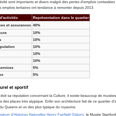
tivité sont importants et divers malgrè des pertes d'emplois contastées 
es emplois tertiaires ont tendance à remonter depuis 2013.
d'activités
Représentation dans le quartier
ces et assurances
40%
luxe
10%
s
10%
opulation
10%
10%
10%
services
5%
es
5%
urel et sportif
oit sa réputation concernant la Culture, il existe beaucoup de musées
i des places très atypique. Enfin son architecture fait de ce quartier d'a
 du Queens et un des plus typique du royaume.
séum d'Histoires Naturelles Henry Fairfield Osborn
, le Musée Stanford