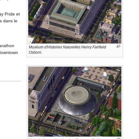
ay Pride et
s dans le
arathon
Muséum d'Histoires Naturelles Henry Fairfield
u downtown
Osborn
.