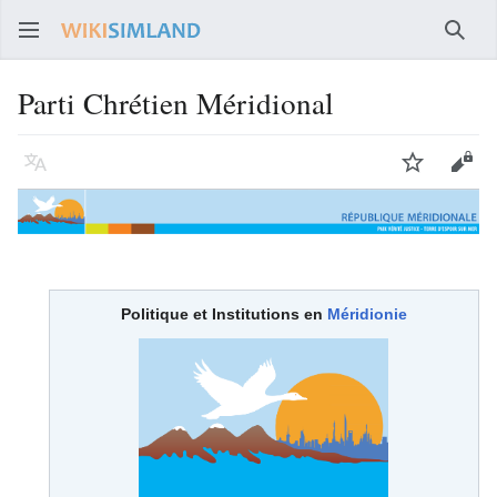
Rech
Parti Chrétien Méridional
Langue
Suivre
Voir
Politique et Institutions en
Méridionie