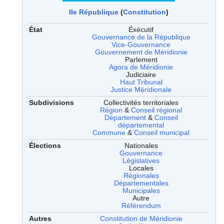
IIe République
(
Constitution
)
État
Éxécutif
Gouvernance de la République
Vice-Gouvernance
Gouvernement de Méridionie
Parlement
Agora de Méridionie
Judiciaire
Haut Tribunal
Justice Méridionale
Subdivisions
Collectivités territoriales
Région
&
Conseil régional
Département
&
Conseil
départemental
Commune
&
Conseil municipal
Élections
Nationales
Gouvernance
Législatives
Locales
Régionales
Départementales
Municipales
Autre
Référendum
Autres
Constitution de Méridionie