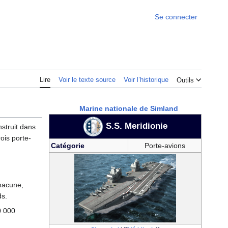
Se connecter
Lire
Voir le texte source
Voir l’historique
Outils
Marine nationale de Simland
S.S. Meridionie
onstruit dans
rois porte-
Catégorie
Porte-avions
hacune,
ds.
0 000