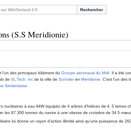
Rechercher
ons (S.S Meridionie)
t l'un des principaux bâtiment du
Groupe aéronaval du Midi
. Il a été c
als de
VL Tech. inc
de la ville de
Scrinder
en
Méridionie
. C'est l'un des t
ne Simlandaise
.
s nucléaires à eau A4W équipés de 4 arbres d'hélices de 4, 5 lames c
r les 87 300 tonnes du navire à une vitesse de croisière de 34.5 nœu
léaire lui donne un rayon d'action illimité ainsi qu'une puissance de 26