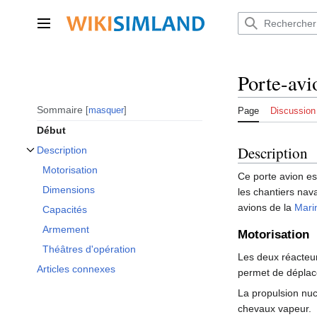
Aller
au
Menu principal
contenu
Porte-avi
Sommaire
masquer
Page
Discussion
Début
Description
Description
Afficher / masquer la sous-section Description
Motorisation
Ce porte avion es
Dimensions
les chantiers nav
avions de la
Mari
Capacités
Armement
Motorisation
Théâtres d'opération
Les deux réacteur
Articles connexes
permet de déplace
La propulsion nuc
chevaux vapeur.