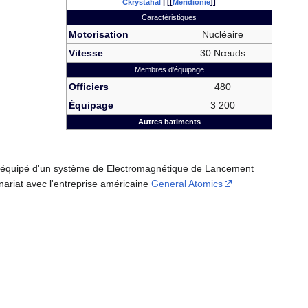
Ckrystahal
| [[
Méridionie
]]
Caractéristiques
Motorisation
Nucléaire
Vitesse
30 Nœuds
Membres d'équipage
Officiers
480
Équipage
3 200
Autres batiments
tre équipé d'un système de Electromagnétique de Lancement
ariat avec l'entreprise américaine
General Atomics