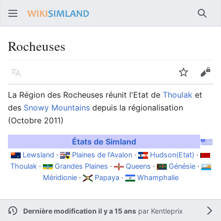
Rech
Rocheuses
Langue
Suivre
Voir
La Région des Rocheuses réunit l'Etat de
Thoulak
et
des
Snowy Mountains
depuis la régionalisation
(Octobre 2011)
États de Simland
Lewsland
·
Plaines de l'Avalon
·
Hudson(Etat)
·
Thoulak
·
Grandes Plaines
·
Queens
·
Génésie
·
Méridionie
·
Papaya
·
Whamphalie
Dernière modification il y a 15 ans
par
Kentleprix