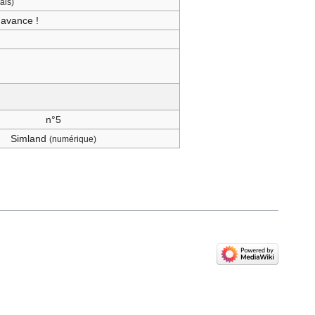
ais)
'avance !
n°5
Simland
(numérique)