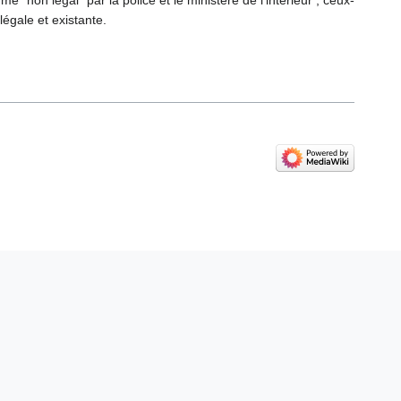
"non légal" par la police et le ministère de l'intérieur ; ceux-
légale et existante.