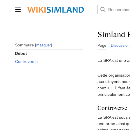
Aller
au
Menu principal
contenu
Simland R
Sommaire
masquer
Page
Discussion
Début
La SRA est une as
Controverse
Cette organisation
aux citoyens pour
chez lui. "Il fau
principalement co
Controverse
La SRA est sous s
une arme ainsi que