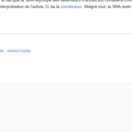
 le fait que la SRA regroupe des détenteurs d'armes est considéré comme 
nterprétation de l'article 11 de la
constitution
. Malgré tout, la SRA reste 
nts
Version mobile