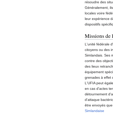
résoudre des situ
Généralement, ils
locales voire fédé
leur expérience da
dispositifs spécifi
Missions de 
L'unité fédérale d
citoyens ou des i
Simlandais. Ses 
contre des object
des lieux retranc
équipement spécif
grenades à effet d
L'UFIA peut égale
en cas d'actes ter
détournement d'av
d'attaque bactéri
être envoyés que
Simlandaise