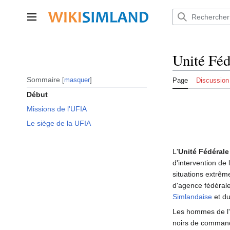
Aller
au
Menu principal
contenu
Unité Féd
Sommaire
masquer
Page
Discussion
Début
Missions de l'UFIA
Le siège de la UFIA
L'
Unité Fédérale
d'intervention de 
situations extrêm
d'agence fédéral
Simlandaise
et d
Les hommes de l'
noirs de commando