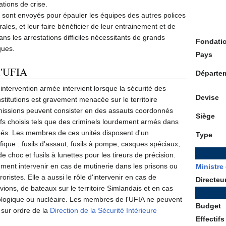
ations de crise.
 sont envoyés pour épauler les équipes des autres polices
rales, et leur faire bénéficier de leur entrainement et de
ns les arrestations difficiles nécessitants de grands
Fondati
ques.
Pays
l'UFIA
Départe
'intervention armée intervient lorsque la sécurité des
Devise
nstitutions est gravement menacée sur le territoire
missions peuvent consister en des assauts coordonnés
Siège
ifs choisis tels que des criminels lourdement armés dans
hés. Les membres de ces unités disposent d'un
Type
ique : fusils d'assaut, fusils à pompe, casques spéciaux,
e choc et fusils à lunettes pour les tireurs de précision.
ment intervenir en cas de mutinerie dans les prisons ou
Ministre 
roristes. Elle a aussi le rôle d'intervenir en cas de
Directeu
ions, de bateaux sur le territoire Simlandais et en cas
ologique ou nucléaire. Les membres de l'UFIA ne peuvent
Budget
 sur ordre de la
Direction de la Sécurité Intérieure
Effectifs