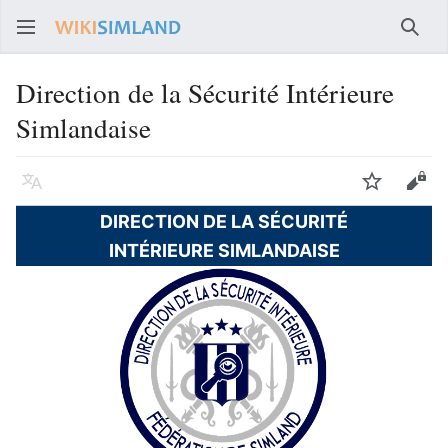
Rech
Direction de la Sécurité Intérieure
Simlandaise
Langue
Suivre
Voir
DIRECTION DE LA SÉCURITÉ
INTÉRIEURE SIMLANDAISE