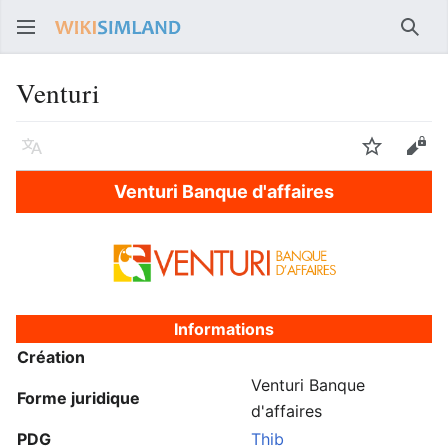
Rech
Venturi
Langue
Suivre
Voir
Venturi Banque d'affaires
Informations
Création
Venturi Banque
Forme juridique
d'affaires
PDG
Thib