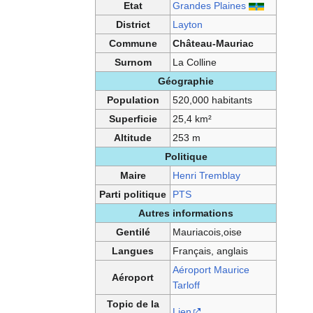
Etat
Grandes Plaines
District
Layton
Commune
Château-Mauriac
Surnom
La Colline
Géographie
Population
520,000 habitants
Superficie
25,4 km²
Altitude
253 m
Politique
Maire
Henri Tremblay
Parti politique
PTS
Autres informations
Gentilé
Mauriacois,oise
Langues
Français, anglais
Aéroport Maurice
Aéroport
Tarloff
Topic de la
Lien