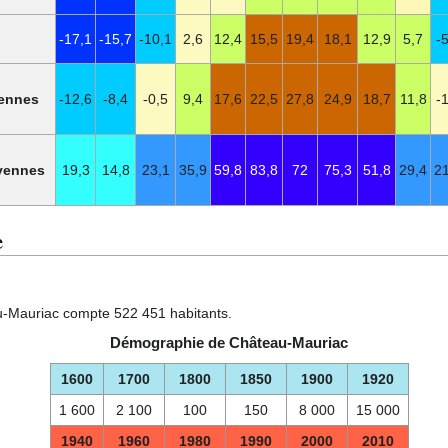
-17,1
-15,7
-10,1
2,6
12,4
15,5
19,4
18,1
12,9
5,7
-5
ennes
-12,6
-8,4
-0,5
9,4
17,6
22,5
27,8
24,9
18,7
11,8
-1
yennes
19,3
14,8
23,1
35,9
59,8
83,8
72
75,3
51,8
29,4
21
e
-Mauriac compte 522 451 habitants.
Démographie de Château-Mauriac
1600
1700
1800
1850
1900
1920
1 600
2 100
100
150
8 000
15 000
1940
1960
1980
1990
2000
2010