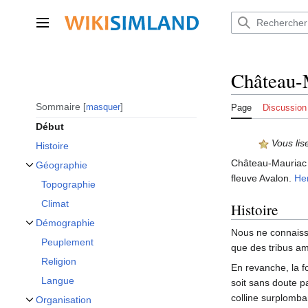
Aller
au
Menu principal
contenu
Château-
Sommaire
masquer
Page
Discussion
Début
Vous lis
Histoire
Château-Mauriac e
Géographie
Afficher / masquer la sous-section Géographie
fleuve Avalon.
He
Topographie
Climat
Histoire
Démographie
Afficher / masquer la sous-section Démographie
Nous ne connaisso
Peuplement
que des tribus amé
Religion
En revanche, la f
Langue
soit sans doute p
colline surplomban
Organisation
Afficher / masquer la sous-section Organisation