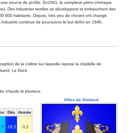
ac une source de profits. En1941, le complexe pétro-chimique
tiques. Des industries textiles se développent et embauchent des
 100 000 habitants. Depuis, très peu de choses ont changé.
L’industrie continue de poursuivre le but défini en 1940,
ception de la colline sur laquelle repose la citadelle de
fluent, Le Doré.
tés chauds et pluvieux.
Villes de Simland
ov
Déc
Année
,7
-18,2
-3,2