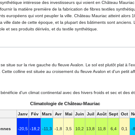
re synthétique intéresse des investisseurs qui voient en Château Mauri
e fournir la matière première de la fabrication de fibres textiles synthé
ants européens qui vont peupler la ville. Château Mauriac atteint alors
la ville date de cette époque, et la plupart des bâtiments sont anciens. 
le et ses produits dérivés, et du textile synthétique.
 situe sur la rive gauche du fleuve Avalon. Le sol est plutôt plat à l'ex
Cette colline est située au croisement du fleuve Avalon et d'un petit af
énéficie d'un climat continental avec des hivers froids et sec et des é
Climatologie de Château-Mauriac
Janv
Fév
Mars
Avr
Mai
Juin
Juil
Août
Sept
Oct
N
ennes
-20,5
-18,2
-11,3
-1,8
3,5
10,2
13,8
11,8
6,4
0,1
-8