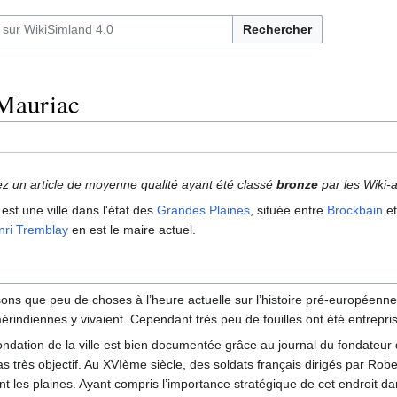
Rechercher
Mauriac
ez un article de moyenne qualité ayant été classé
bronze
par les Wiki-
st une ville dans l'état des
Grandes Plaines
, située entre
Brockbain
e
nri Tremblay
en est le maire actuel.
ns que peu de choses à l’heure actuelle sur l’histoire pré-européenne de
rindiennes y vivaient. Cependant très peu de fouilles ont été entreprise
ondation de la ville est bien documentée grâce au journal du fondateur 
as très objectif. Au XVIème siècle, des soldats français dirigés par Rob
t les plaines. Ayant compris l’importance stratégique de cet endroit dan