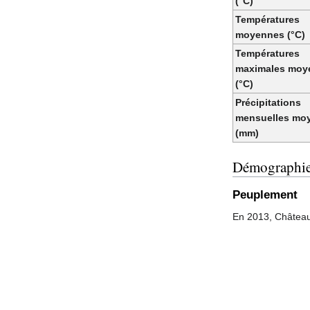
(°C)
Températures
moyennes (°C)
Températures
maximales moy
(°C)
Précipitations
mensuelles mo
(mm)
Démographi
Peuplement
En 2013, Château