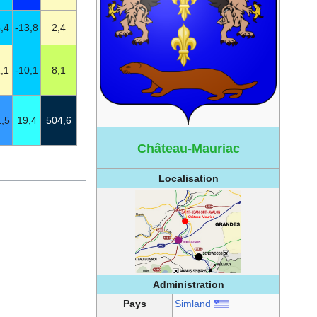
,4
-13,8
2,4
,1
-10,1
8,1
,5
19,4
504,6
Château-Mauriac
Localisation
Administration
Pays
Simland