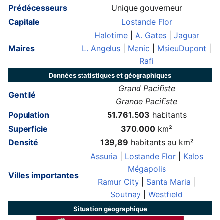
Prédécesseurs
Unique gouverneur
Capitale
Lostande Flor
Halotime
|
A. Gates
|
Jaguar
Maires
L. Angelus
|
Manic
|
MsieuDupont
|
Rafi
Données statistiques et géographiques
Grand Pacifiste
Gentilé
Grande Pacifiste
Population
51.761.503
habitants
Superficie
370.000
km²
Densité
139,89
habitants au km²
Assuria
|
Lostande Flor
|
Kalos
Mégapolis
Villes importantes
Ramur City
|
Santa Maria
|
Soutnay
|
Westfield
Situation géographique