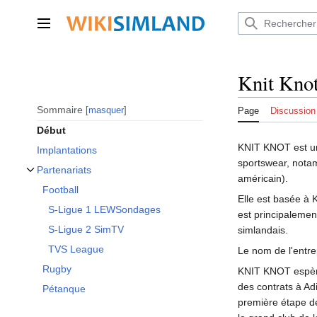
Aller
au
Menu principal
contenu
Knit Kno
Sommaire
masquer
Page
Discussion
Début
KNIT KNOT est une
Implantations
sportswear, notam
Partenariats
américain).
Afficher / masquer la sous-section Partenariats
Football
Elle est basée à 
S-Ligue 1 LEWSondages
est principalemen
S-Ligue 2 SimTV
simlandais.
TVS League
Le nom de l'entrep
Rugby
KNIT KNOT espère
des contrats à Ad
Pétanque
première étape de