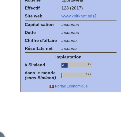
Activité
Sportswear
Effectif
128 (2017)
Site web
www.knitknot.sd
Capitalisation
inconnue
Dette
inconnue
Chiffre d'affaire
inconnu
Résultats net
inconnu
Implantation
10
à Simland
2
dans le monde
197
1
(sans Simland)
Portail Économique