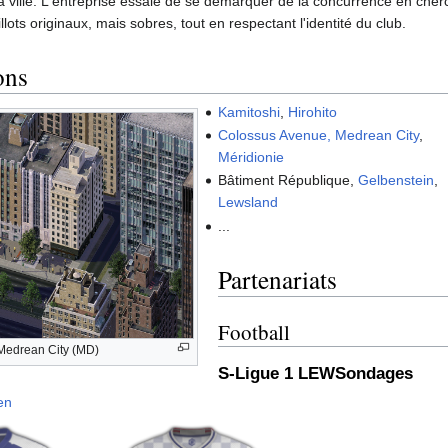
la ville. L'entreprise essaie de se démarquer de la concurrence en cher
llots originaux, mais sobres, tout en respectant l'identité du club.
ons
Kamitoshi
,
Hirohito
Colossus Avenue, Medrean City
,
Méridionie
Bâtiment République,
Gelbenstein
,
Lewsland
...
Partenariats
Football
Medrean City (MD)
S-Ligue 1 LEWSondages
en