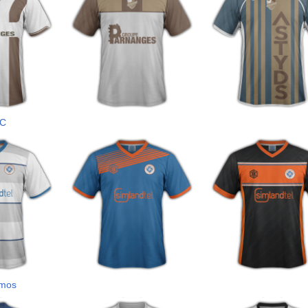
FC
mos