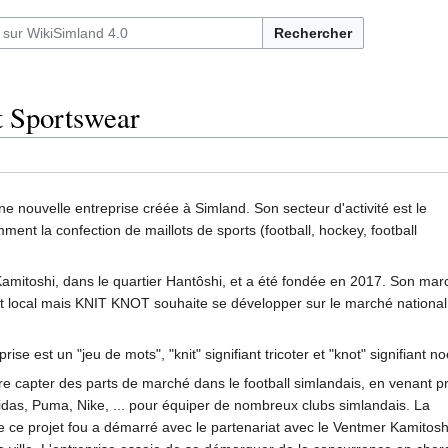
Rechercher
t Sportswear
 nouvelle entreprise créée à Simland. Son secteur d'activité est le
ment la confection de maillots de sports (football, hockey, football
Kamitoshi, dans le quartier Hantôshi, et a été fondée en 2017. Son mar
t local mais KNIT KNOT souhaite se développer sur le marché national
rise est un "jeu de mots", "knit" signifiant tricoter et "knot" signifiant n
 capter des parts de marché dans le football simlandais, en venant p
idas, Puma, Nike, ... pour équiper de nombreux clubs simlandais. La
 ce projet fou a démarré avec le partenariat avec le Ventmer Kamitosh