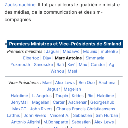
Zacksmachine
. Il fut par ailleurs le quatrième ministre
des médias, de la communication et des sim-
compagnies
Premiers Ministres et Vice-Présidents de Simland
Premiers ministres :
Jaguar
|
Madawc
|
Mounix
|
muten85
|
Elbartoz
|
Djay
|
Marc Antoine
|
Simmania
Yukmouth
|
Sanosuke
|
Rafi
|
Kev'
|
Max
|
Condor
|
Ag
|
Wahou
|
Mael
Vice-Présidents :
Mael
|
Alex Lews
|
Ben Quo
|
Aachenar
|
Jaguar
|
Magellan
Halotime
|
L. Angelus
|
Taupin
|
Krides
|
Ric
|
Halotime
|
JerryMail
|
Magellan
|
Carter
|
Aachenar
|
Georgeshub
|
MaxCC
|
John Rivers
|
Charles Francis Christiaansens
Latthis
|
John Rivers
|
Vincent A.
|
Sebastien
|
Sim Hurban
|
Antonio Aligrini
|
M.Bonaparte
|
Sebastien
|
Alex Lews
|