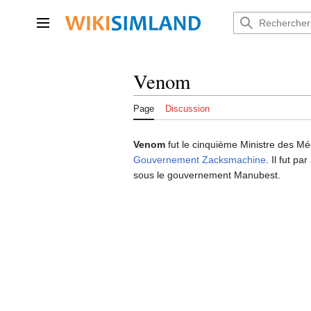
Aller
au
Menu principal
contenu
Venom
Page
Discussion
Venom
fut le cinquième Ministre des Mé
Gouvernement Zacksmachine
. Il fut p
sous le gouvernement Manubest.