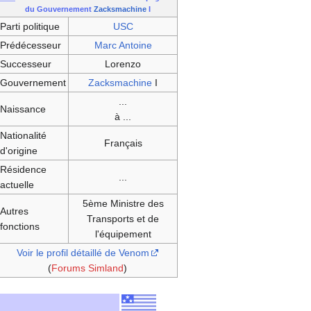
du Gouvernement
Zacksmachine
I
Parti politique
USC
Prédécesseur
Marc Antoine
Successeur
Lorenzo
Gouvernement
Zacksmachine
I
...
Naissance
à ...
Nationalité
Français
d'origine
Résidence
...
actuelle
5ème Ministre des
Autres
Transports et de
fonctions
l'équipement
Voir le profil détaillé de Venom
(
Forums Simland
)