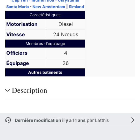
Cap Ten
-
Murhu rhoa
-
Ckrystahal
Santa Maria
-
New Amsterdam
|
Simland
Caractéristiques
Motorisation
Diesel
Vitesse
24 Nœuds
Membres d'équipage
Officiers
4
Équipage
26
Autres batiments
Description
Dernière modification il y a 11 ans
par
Latthis