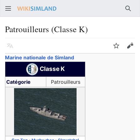
Rech
Patrouilleurs (Classe K)
Langue
Suivre
Voir
Marine nationale de Simland
Classe K
Catégorie
Patrouilleurs