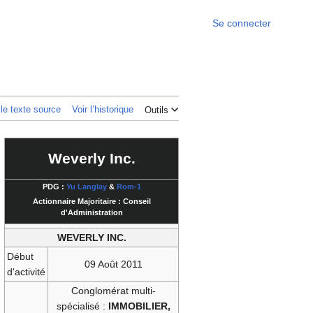
Se connecter
 le texte source
Voir l’historique
Outils
Weverly Inc.
PDG :
Yu Langlay
&
Rom-1
Actionnaire Majoritaire : Conseil
d'Administration
WEVERLY INC.
Début
09 Août 2011
d'activité
Conglomérat multi-
spécialisé :
IMMOBILIER,