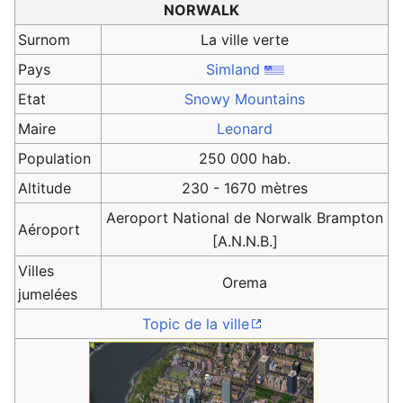
NORWALK
Surnom
La ville verte
Pays
Simland
Etat
Snowy Mountains
Maire
Leonard
Population
250 000 hab.
Altitude
230 - 1670 mètres
Aeroport National de Norwalk Brampton
Aéroport
[A.N.N.B.]
Villes
Orema
jumelées
Topic de la ville